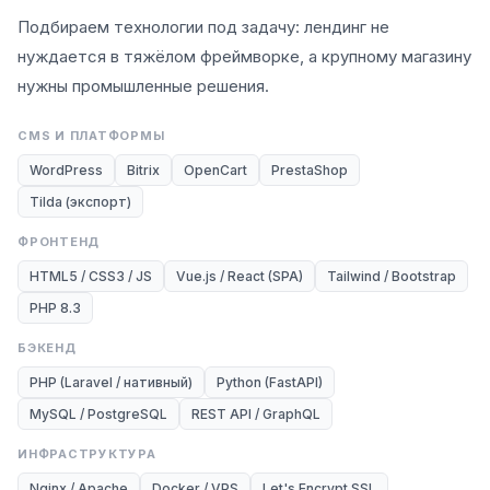
Подбираем технологии под задачу: лендинг не
нуждается в тяжёлом фреймворке, а крупному магазину
нужны промышленные решения.
CMS И ПЛАТФОРМЫ
WordPress
Bitrix
OpenCart
PrestaShop
Tilda (экспорт)
ФРОНТЕНД
HTML5 / CSS3 / JS
Vue.js / React (SPA)
Tailwind / Bootstrap
PHP 8.3
БЭКЕНД
PHP (Laravel / нативный)
Python (FastAPI)
MySQL / PostgreSQL
REST API / GraphQL
ИНФРАСТРУКТУРА
Nginx / Apache
Docker / VPS
Let's Encrypt SSL