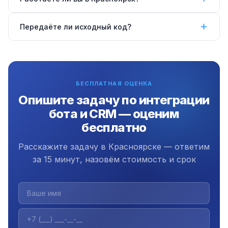
типу услуги, загрузке менеджера или по очереди.
Да, работаем удалённо по всей России, в том
Передаёте ли исходный код?
числе в Красноярске.
Да, передаём полный исходный код,
документацию и инструкцию. Плюс 3 месяца
бесплатной поддержки.
БЕСПЛАТНАЯ ОЦЕНКА
Опишите задачу по интеграции
бота и CRM — оценим
бесплатно
Расскажите задачу в Красноярске — ответим
за 15 минут, назовём стоимость и срок