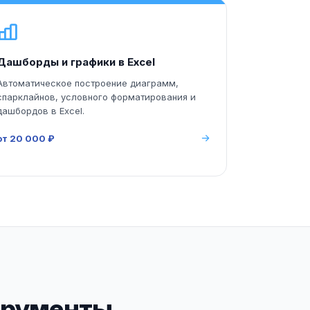
Дашборды и графики в Excel
Автоматическое построение диаграмм,
спарклайнов, условного форматирования и
дашбордов в Excel.
от 20 000 ₽
трументы