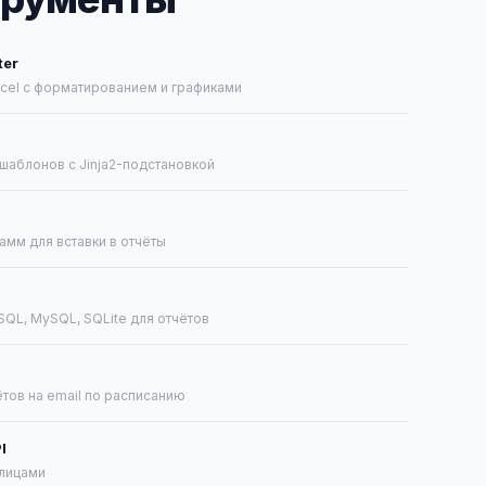
ter
xcel с форматированием и графиками
шаблонов с Jinja2-подстановкой
амм для вставки в отчёты
SQL, MySQL, SQLite для отчётов
ётов на email по расписанию
I
лицами