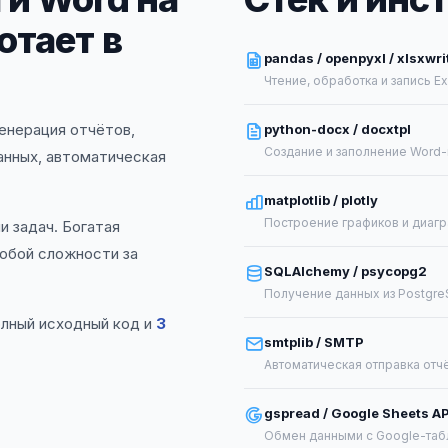
отает в
pandas / openpyxl / xlsxwri
Чтение, обработка и запись E
генерация отчётов,
python-docx / docxtpl
Создание и заполнение Word-
анных, автоматическая
matplotlib / plotly
Построение графиков и диагр
и задач. Богатая
юбой сложности за
SQLAlchemy / psycopg2
Получение данных из Postgre
олный исходный код и
3
smtplib / SMTP
Автоматическая отправка отч
gspread / Google Sheets AP
Обмен данными с Google-таб