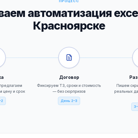
ПРОЦЕСС
аем автоматизация excel 
Красноярске
ка
Договор
Раз
 предлагаем
Фиксируем ТЗ, сроки и стоимость
Пишем скри
м цену и срок
— без сюрпризов
реальных да
–2
День 2–3
3–