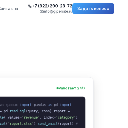
+7 (922) 290-23-72
Контакты
Задать вопрос
info@gipersite.ru
А
Работает 24/7
из данных
import
pandas
as
pd
import
= pd.
read_sql
(query, conn) report =
le
( values=
'revenue'
, index=
'category'
)
cel
(
'report.xlsx'
)
send_email
(report)
#