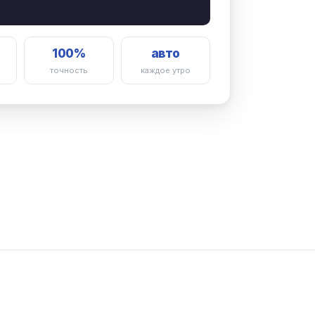
100%
авто
точность
каждое утро