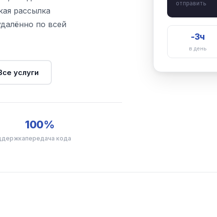
отправить
кая рассылка
удалённо по всей
-3ч
в день
Все услуги
100%
оддержка
передача кода