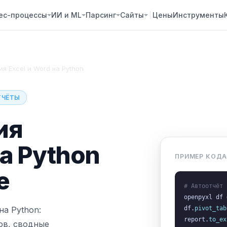
ес-процессы
ИИ и ML
Парсинг
Сайты
Цены
Инструменты
я Excel и Word на Python
ОТЧЁТЫ
ия
а Python
ПРИМЕР КОД
е
# Автоотчёт 
openpyxl df 
на Python:
df.
pivot_tab
report.
to_ex
ов, сводные