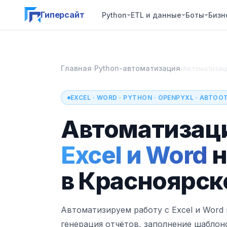
Гиперсайт
Python
ETL и данные
Боты
Бизн
Главная
Python-автоматизация
›
›
Автоматизаци
EXCEL · WORD · PYTHON · OPENPYXL · АВТО
Автоматизац
Excel и Word
н
в Красноярск
Автоматизируем работу с Excel и Word 
генерация отчётов, заполнение шаблон