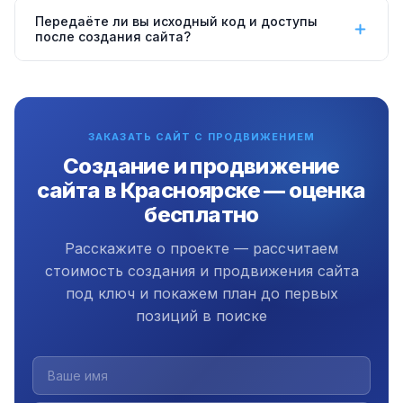
оптимальный вариант. Либо взять уже готовый сайт
Да, создаём и продвигаем сайты для компаний из
Передаёте ли вы исходный код и доступы
на продвижение, предварительно проведя SEO-
Красноярска и 150+ городов России. Работаем
после создания сайта?
аудит и необходимые правки.
полностью удалённо — всё согласование через
Да, всегда. Передаём полный исходный код,
Telegram и Zoom. Офис в Екатеринбурге с 2009
доступы к хостингу, домену и CMS — вы владеете
года.
всем полностью. Плюс
3 месяца бесплатной
ЗАКАЗАТЬ САЙТ С ПРОДВИЖЕНИЕМ
поддержки
после запуска сайта.
Создание и продвижение
сайта в Красноярске — оценка
бесплатно
Расскажите о проекте — рассчитаем
стоимость создания и продвижения сайта
под ключ и покажем план до первых
позиций в поиске