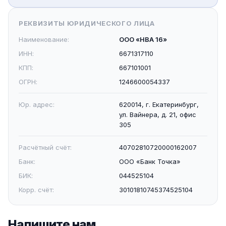
РЕКВИЗИТЫ ЮРИДИЧЕСКОГО ЛИЦА
Наименование:
ООО «НВА 16»
ИНН:
6671317110
КПП:
667101001
ОГРН:
1246600054337
Юр. адрес:
620014, г. Екатеринбург,
ул. Вайнера, д. 21, офис
305
Расчётный счёт:
40702810720000162007
Банк:
ООО «Банк Точка»
БИК:
044525104
Корр. счёт:
30101810745374525104
Напишите нам