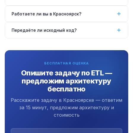
нескольких неудачах — уведомление в Telegram.
Все ошибки логируются для анализа.
Зависит от задачи. Для небольших объёмов —
Работаете ли вы в Красноярск?
SQLite или PostgreSQL. Для аналитики больших
данных — ClickHouse или BigQuery. Поможем
Да, работаем удалённо по всей России, в том
Передаёте ли исходный код?
выбрать оптимальное решение.
числе в Красноярске.
Да, передаём полный исходный код, схемы данных
и документацию. Плюс 3 месяца бесплатной
поддержки.
БЕСПЛАТНАЯ ОЦЕНКА
Опишите задачу по ETL —
предложим архитектуру
бесплатно
Расскажите задачу в Красноярске — ответим
за 15 минут, предложим архитектуру и
стоимость