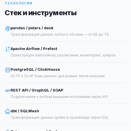
ТЕХНОЛОГИИ
Стек и инструменты
pandas / polars / dask
Трансформация данных любого объёма — от КБ до ТБ
Apache Airflow / Prefect
Оркестрация пайплайнов, расписание, мониторинг, алерты
PostgreSQL / ClickHouse
OLTP и OLAP базы данных для разных типов нагрузки
REST API / GraphQL / SOAP
Подключение к любым внешним источникам через API
dbt / SQLMesh
Трансформация данных прямо в хранилище через SQL