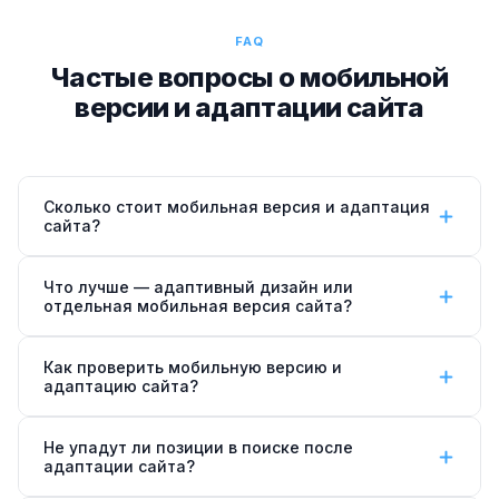
FAQ
Частые вопросы о мобильной
версии и адаптации сайта
Сколько стоит мобильная версия и адаптация
сайта?
Стоимость адаптации сайта под мобильные —
от
Что лучше — адаптивный дизайн или
15 000 ₽
для лендинга или небольшого сайта.
отдельная мобильная версия сайта?
Корпоративный сайт с оптимизацией скорости —
Адаптивный дизайн — в 95% случаев оптимальный
от 35 000 ₽
. Интернет-магазин —
от 60 000 ₽
.
Как проверить мобильную версию и
выбор. Один сайт с медиазапросами CSS, который
Точная цена после бесплатной проверки
адаптацию сайта?
корректно работает на всех устройствах. Google и
мобильной версии.
Проверить можно несколькими способами: Google
Яндекс рекомендуют именно этот подход.
Не упадут ли позиции в поиске после
Mobile-Friendly Test (search.google.com/test/mobile-
Отдельная мобильная версия (m.site.ru) —
адаптации сайта?
friendly), раздел «Мобильная версия» в
устаревший способ, требует двойного