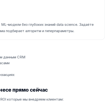
ML-модели без глубоких знаний data science. Задаёте
ма подбирает алгоритм и гиперпараметры.
ким данным CRM
пасами
нзакциях
знесе прямо сейчас
 ROI которые мы внедряем клиентам: