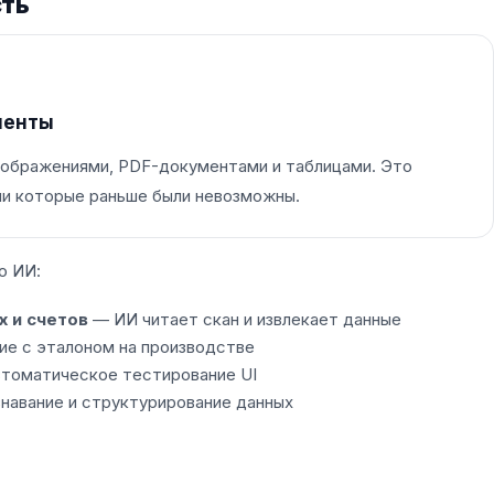
сть
менты
изображениями, PDF-документами и таблицами. Это
ии которые раньше были невозможны.
о ИИ:
 и счетов
— ИИ читает скан и извлекает данные
е с эталоном на производстве
томатическое тестирование UI
навание и структурирование данных