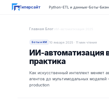
Гиперсайт
Python
ETL и данные
Боты
Бизн
Главная
Блог
›
›
ИИ-автоматизация 2025
10 января 2025 · 11 мин чтения
Боты и ИИ
ИИ-автоматизация в
практика
Как искусственный интеллект меняет 
агентов до мультимодальных моделей —
production